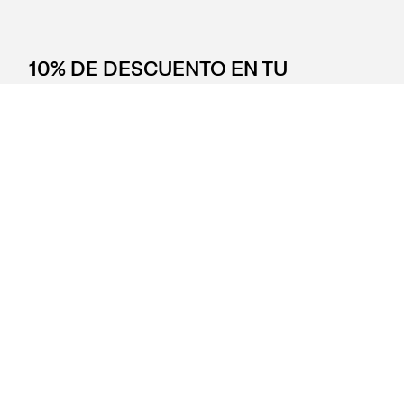
10% DE DESCUENTO EN TU
PRIMERA COMPRA.
Entérate primero que nadie de ofertas especiales,
novedades, eventos y más.
SUSCRIBIRSE
Levi’s®
Localizador de pedidos