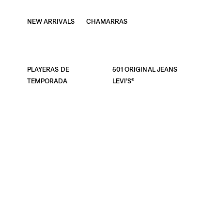
COMPRA
/ Hombre
COMPRA
/ Mujer
¡Sigue navegando! No puedes perderte las categorías de
ropa más buscadas de Levi’s® México. ¡Explóralas!