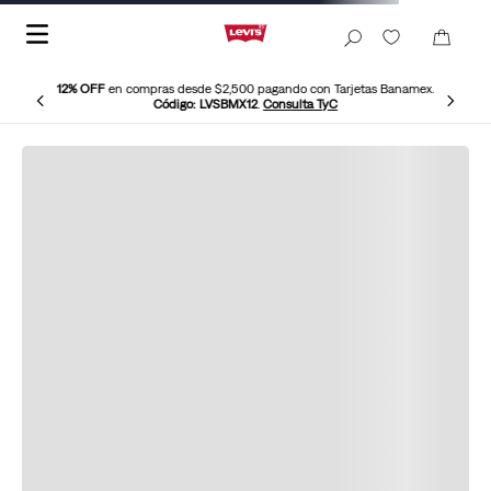
12% OFF
en compras desde $2,500 pagando con Tarjetas Banamex.
Código: LVSBMX12
.
Consulta TyC
Sudadera-Pullover-Con-Gorro-Levis-19622-0005
No hemos podido encontrar este
producto Levi’s