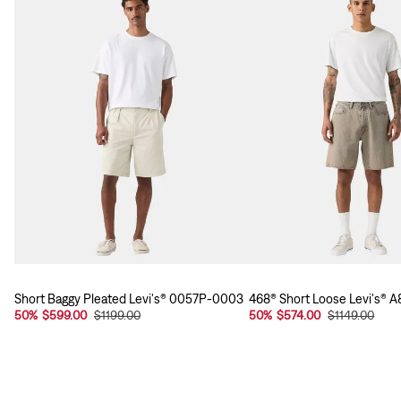
Short Baggy Pleated Levi's® 0057P-0003
468® Short Loose Levi's® 
50
%
$599.00
$1199.00
50
%
$574.00
$1149.00