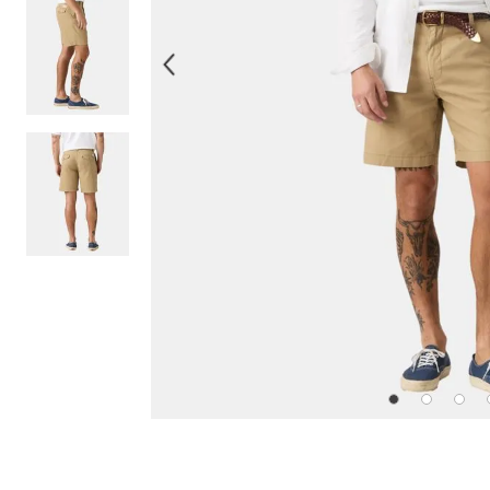
10
.
514