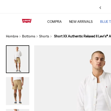
Hasta
12
MSI en compras a partir de
$1,999
.
Consulta TyC
COMPRA
NEW ARRIVALS
BLUE 
TÉRMINOS MÁS BU
1
.
501 jeans
Hombre
Bottoms
Shorts
Short XX Authentic Relaxed II Levi's®
2
.
511
3
.
chamarra
4
.
505
5
.
baggy
6
.
jeans levis cinch 
7
.
bootcut
8
.
jeans
9
.
ribcage