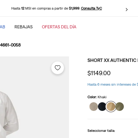
Envío Gratis en compras desde
$899
.
Consulta TyC
TAB
REBAJAS
OFERTAS DEL DÍA
SCADOS
 A4661-0058
SHORT XX AUTHENTIC R
$
1149
.
00
Hasta 6 meses sin intereses de
Color:
Khaki
baggy
Seleccionar talla: