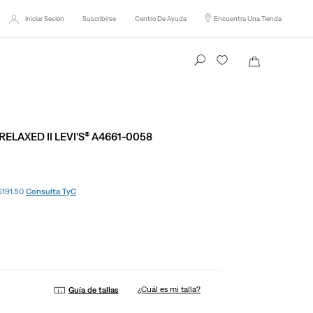
Iniciar Sesión
Suscribirse
Centro De Ayuda
Encuentra Una Tienda
Busca tu producto aquí
ELAXED II LEVI'S® A4661-0058
 $191.50
Consulta TyC
¿Cuál es mi talla?
Guía de tallas