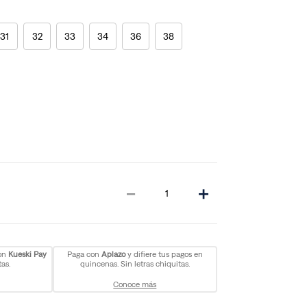
31
32
33
34
36
38
－
＋
con
Kueski Pay
Paga con
Aplazo
y difiere tus pagos en
as.
quincenas. Sin letras chiquitas.
Conoce más