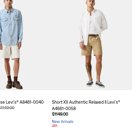
ose Levi's® A8461-0040
Short XX Authentic Relaxed II Levi's®
$1149.00
A4661-0058
$1149.00
New Arrivals
2X1