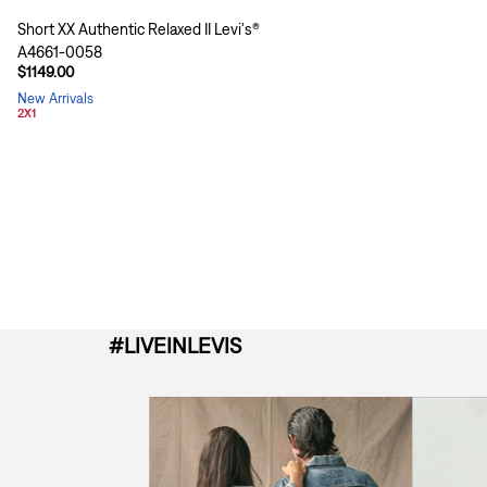
Short XX Authentic Relaxed II Levi's®
A4661-0058
$1149.00
New Arrivals
2X1
#LIVEINLEVIS