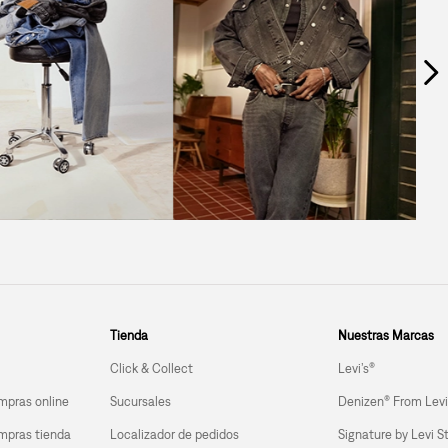
Tienda
Nuestras Marcas
Click & Collect
Levi’s®
mpras online
Sucursales
Denizen® From Levi
mpras tienda 
Localizador de pedidos
Signature by Levi S