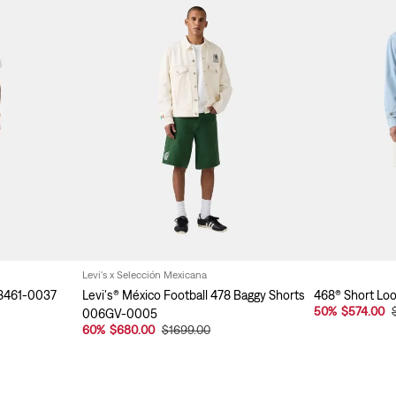
Levi's x Selección Mexicana
A8461-0037
Levi's® México Football 478 Baggy Shorts
468® Short Lo
50
%
$574.00
006GV-0005
60
%
$680.00
$1699.00