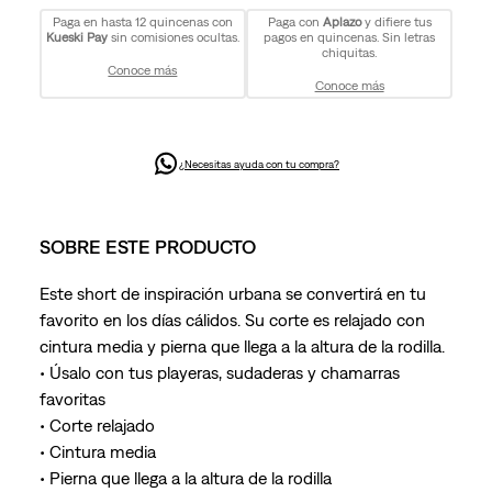
Paga en hasta 12 quincenas con
Paga con
Aplazo
y difiere tus
Kueski Pay
sin comisiones ocultas.
pagos en quincenas. Sin letras
chiquitas.
Conoce más
Conoce más
¿Necesitas ayuda con tu compra?
SOBRE ESTE PRODUCTO
Este short de inspiración urbana se convertirá en tu
favorito en los días cálidos. Su corte es relajado con
cintura media y pierna que llega a la altura de la rodilla.
• Úsalo con tus playeras, sudaderas y chamarras
favoritas
• Corte relajado
• Cintura media
• Pierna que llega a la altura de la rodilla