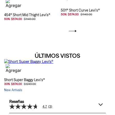
501® Short Curve Levi's®
454® Short Mid Thight Levi’s®
50
%
$574.00
$1149.00
50
%
$574.00
$1149.00
ÚLTIMOS VISTOS
Short Super Baggy Levi's®
30
%
$874.00
$1249.00
New Arrivals
Reseñas
4.7
(3)
4.7
de