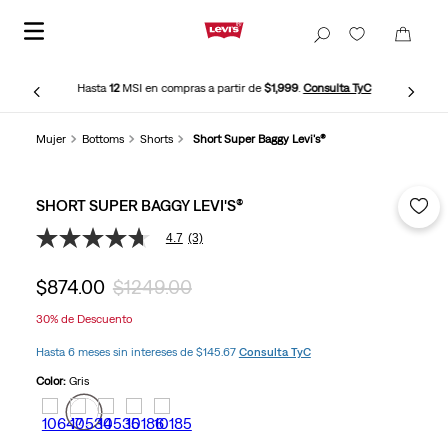
Hasta
12
MSI en compras a partir de
$1,999
.
Consulta TyC
Mujer
Bottoms
Shorts
Short Super Baggy Levi's®
SHORT SUPER BAGGY LEVI'S®
4.7
(3)
4.7
de
5
$
874
.
00
$
1249
.
00
estrellas,
valor
30%
de Descuento
medio
de
Hasta 6 meses sin intereses de $145.67
Consulta TyC
valoración.
Read
Color:
Gris
3
Reviews.
Enlace
en