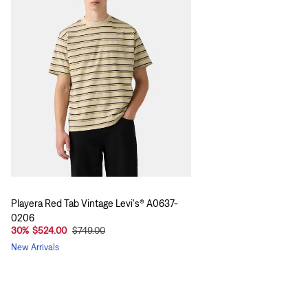
Playera Red Tab Vintage Levi's® A0637-
0206
30
%
$524.00
$749.00
New Arrivals