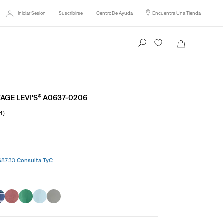
Iniciar Sesión
Suscribirse
Centro De Ayuda
Encuentra Una Tienda
Busca tu producto aquí
AGE LEVI'S® A0637-0206
4)
 $87.33
Consulta TyC