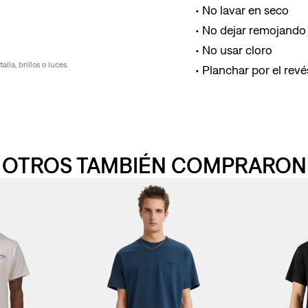
No lavar en seco
No dejar remojando 
No usar cloro
la, brillos o luces.
Planchar por el revés
OTROS TAMBIÉN COMPRARON