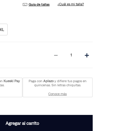
¿Cuál es mi talla?
Guía de tallas
XL
－
＋
con
Kueski Pay
Paga con
Aplazo
y difiere tus pagos en
as.
quincenas. Sin letras chiquitas.
Conoce más
Agregar al carrito