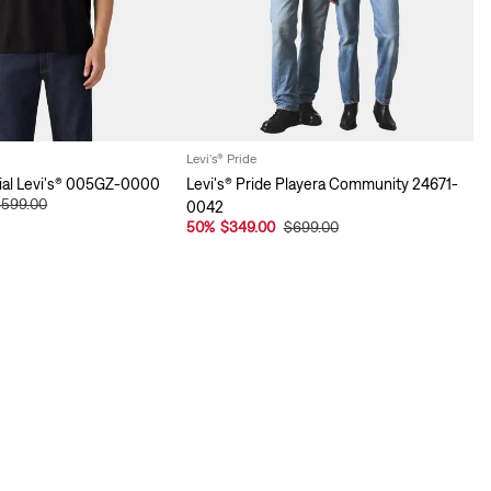
Levi's® Pride
tial Levi's® 005GZ-0000
Levi's® Pride Playera Community 24671-
$599.00
0042
50
%
$349.00
$699.00