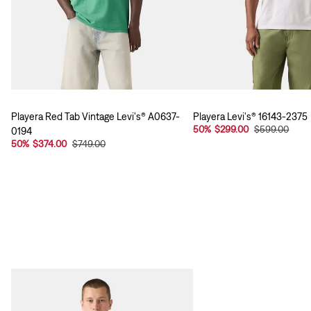
Playera Red Tab Vintage Levi's® A0637-
Playera Levi's® 16143-2375
50
%
$299.00
$599.00
0194
50
%
$374.00
$749.00