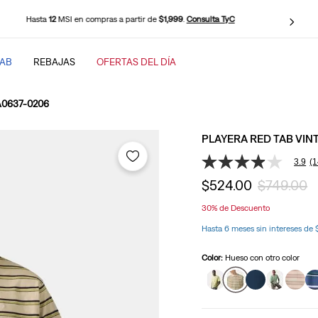
Hasta
12
MSI en compras a partir de
$1,999
.
Consulta TyC
TAB
REBAJAS
OFERTAS DEL DÍA
SCADOS
 A0637-0206
PLAYERA RED TAB VINT
3.9
(1
3.9
de
$
524
.
00
$
749
.
00
5
estrellas,
30%
de Descuento
valor
medio
baggy
Hasta 6 meses sin intereses de
de
valoración.
Read
Color:
Hueso con otro color
14
Reviews.
Enlace
en
la