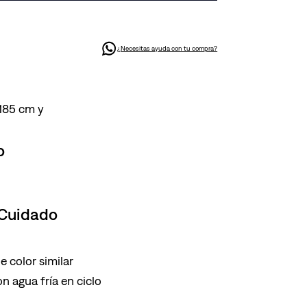
¿Necesitas ayuda con tu compra?
 185 cm y
o
 Cuidado
 color similar
n agua fría en ciclo