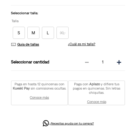
en
la
misma
Seleccionar talla:
página.
Talla
S
M
L
XL
¿Cuál es mi talla?
Guía de tallas
－
＋
cantidad
Paga en hasta 12 quincenas con
Paga con
Aplazo
y difiere tus
Kueski Pay
sin comisiones ocultas.
pagos en quincenas. Sin letras
chiquitas.
Conoce más
Conoce más
¿Necesitas ayuda con tu compra?