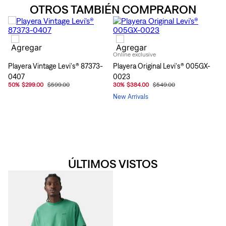
OTROS TAMBIÉN COMPRARON
Online exclusive
Playera Vintage Levi's® 87373-
Playera Original Levi's® 005GX-
0407
0023
50
%
$299.00
$599.00
30
%
$384.00
$549.00
New Arrivals
ÚLTIMOS VISTOS