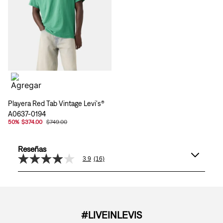
Playera Red Tab Vintage Levi's®
A0637-0194
50
%
$374.00
$749.00
Reseñas
3.9
(16)
3.9
de
5
estrellas,
valor
medio
de
#LIVEINLEVIS
valoración.