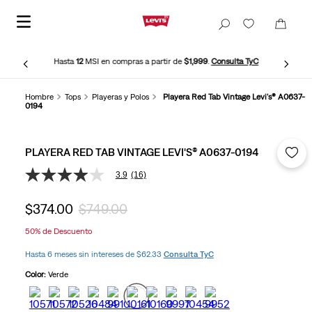
Hasta
12
MSI en compras a partir de
$1,999
.
Consulta TyC
Hombre
Tops
Playeras y Polos
Playera Red Tab Vintage Levi's® A0637-
0194
PLAYERA RED TAB VINTAGE LEVI'S® A0637-0194
3.9
(16)
3.9
de
5
$
374
.
00
$
749
.
00
estrellas,
valor
50%
de Descuento
medio
de
Hasta 6 meses sin intereses de $62.33
Consulta TyC
valoración.
Read
Color:
Verde
16
Reviews.
Enlace