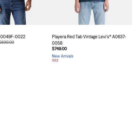
s® 0049F-0022
Playera Red Tab Vintage Levi's® A0637-
$699.00
0058
$749.00
New Arrivals
3X2