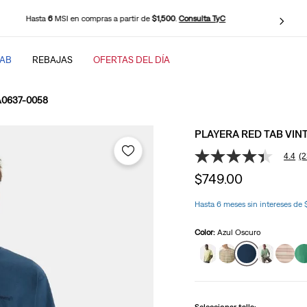
Hasta
6
MSI en compras a partir de
$1,500
.
Consulta TyC
TAB
REBAJAS
OFERTAS DEL DÍA
SCADOS
 A0637-0058
PLAYERA RED TAB VINT
4.4
(2
4.4
de
$
749
.
00
5
estrellas,
baggy
valor
Hasta 6 meses sin intereses de
medio
de
Color:
Azul Oscuro
valoración.
Read
23
Reviews.
Enlace
en
la