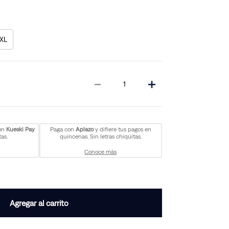
XL
－
＋
con
Kueski Pay
Paga con
Aplazo
y difiere tus pagos en
as.
quincenas. Sin letras chiquitas.
Conoce más
Agregar al carrito