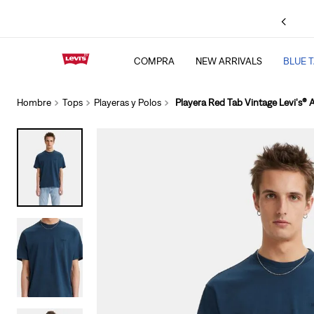
n compras desde $2,500 pagando con PayPal.
Código: LEVISPAYPAL
.
Consulta TyC
COMPRA
NEW ARRIVALS
BLUE 
TÉRMINOS MÁS BU
1
.
501 jeans
Hombre
Tops
Playeras y Polos
Playera Red Tab Vintage Levi's®
2
.
511
3
.
chamarra
4
.
505
5
.
jeans levis cinch 
6
.
baggy
7
.
ribcage
8
.
jeans
9
.
bootcut