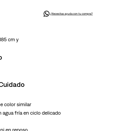
¿Necesitas ayuda con tu compra?
 185 cm y
o
 Cuidado
 color similar
 agua fría en ciclo delicado
ni en reposo