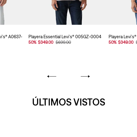
vi's® A0637-
Playera Essential Levi's® 005GZ-0004
Playera Levi'
50
%
$349.00
$699.00
50
%
$349.00
ÚLTIMOS VISTOS