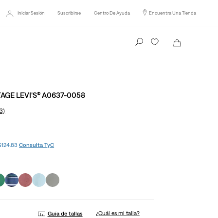
Iniciar Sesión
Suscribirse
Centro De Ayuda
Encuentra Una Tienda
Busca tu producto aquí
AGE LEVI'S® A0637-0058
3)
 $124.83
Consulta TyC
¿Cuál es mi talla?
Guía de tallas