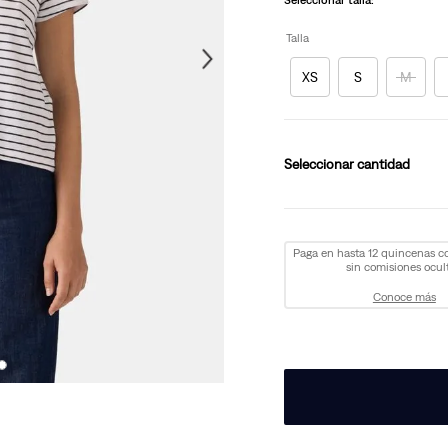
Seleccionar talla:
Talla
XS
S
M
cantidad
Paga en hasta 12 quincenas 
sin comisiones ocult
Conoce más