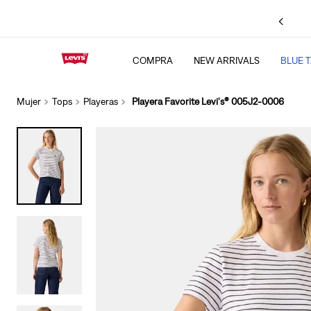
Hasta
12
MSI en compras a partir de
$1,999
.
Consulta TyC
COMPRA
NEW ARRIVALS
BLUE 
TÉRMINOS MÁS BU
1
.
501 jeans
Mujer
Tops
Playeras
Playera Favorite Levi's® 005J2-0006
2
.
511
3
.
chamarra
4
.
505
5
.
baggy
6
.
jeans levis cinch 
7
.
bootcut
8
.
jeans
9
.
ribcage