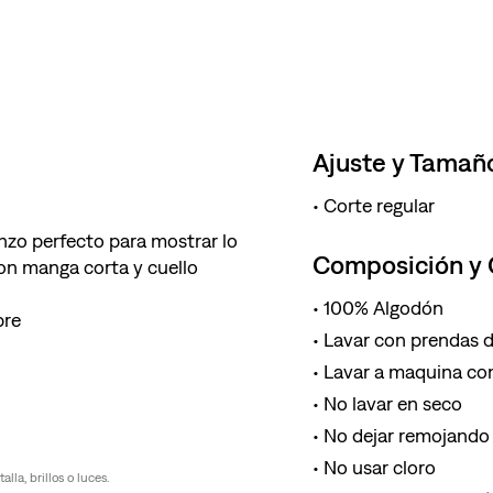
Ajuste y Tamañ
Corte regular
ienzo perfecto para mostrar lo
Composición y
con manga corta y cuello
100% Algodón
pre
Lavar con prendas de
Lavar a maquina con
No lavar en seco
No dejar remojando 
No usar cloro
la, brillos o luces.