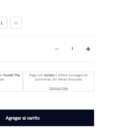
L
XL
－
＋
con
Kueski Pay
Paga con
Aplazo
y difiere tus pagos en
as.
quincenas. Sin letras chiquitas.
Conoce más
Agregar al carrito