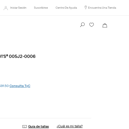
Iniciar Sesión
Suscribirse
Centro De Ayuda
Encuentra Una Tienda
Busca tu producto aquí
VI'S® 005J2-0006
 $91.50
Consulta TyC
¿Cuál es mi talla?
Guía de tallas