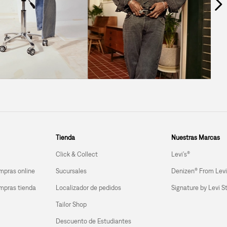
Tienda
Nuestras Marcas
Click & Collect
Levi’s®
mpras online
Sucursales
Denizen® From Levi
mpras tienda 
Localizador de pedidos
Signature by Levi S
Tailor Shop
Descuento de Estudiantes