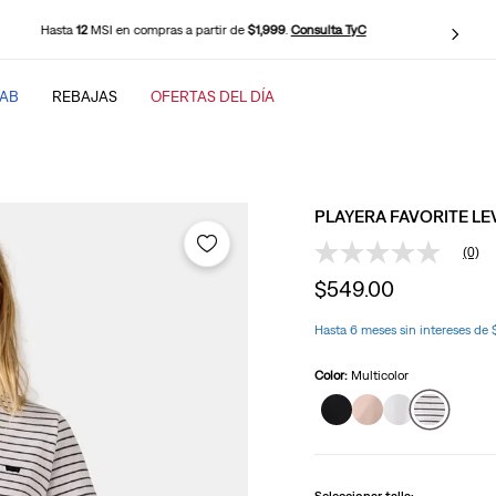
Envío Gratis en compras desde
$899
.
Consulta TyC
TAB
REBAJAS
OFERTAS DEL DÍA
SCADOS
PLAYERA FAVORITE LE
(0)
Sin
puntuación
$
549
.
00
Enlace
en
la
Hasta 6 meses sin intereses de
misma
baggy
página.
Color:
Multicolor