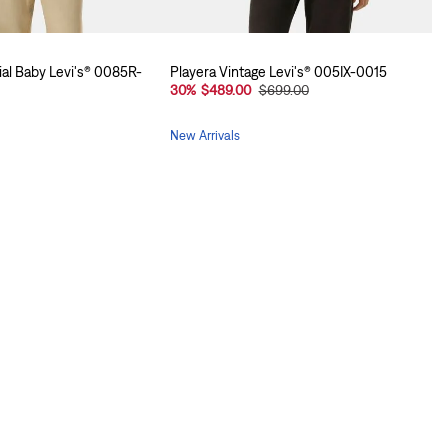
ial Baby Levi's® 0085R-
Playera Vintage Levi's® 005IX-0015
30
%
$489.00
$699.00
New Arrivals