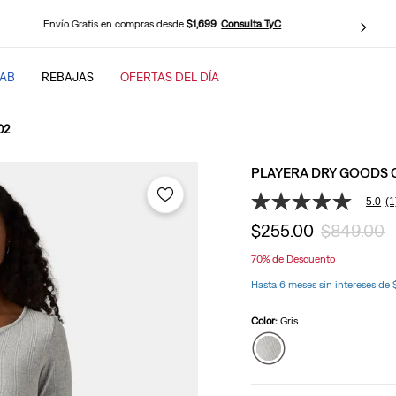
Suscríbete al
newsletter
y obtén
10%
de descuento en tu primera compra.
Ver
TAB
REBAJAS
OFERTAS DEL DÍA
SCADOS
02
PLAYERA DRY GOODS C
5.0
(1
5.0
de
$
255
.
00
$
849
.
00
5
estrellas,
baggy
70%
de Descuento
valor
medio
Hasta 6 meses sin intereses de
de
valoración.
Read
Color:
Gris
a
Review.
Enlace
en
la