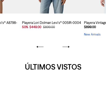
vi's® A8798-
Playera Lori Dolman Levi's® 005IR-0004
Playera Vinta
50
%
$449.00
$899.00
$899.00
New Arrivals
ÚLTIMOS VISTOS