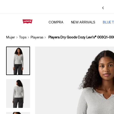
Envío Gratis en compras desde
$1,699
.
Consulta TyC
COMPRA
NEW ARRIVALS
BLUE 
TÉRMINOS MÁS BU
1
.
501 jeans
Mujer
Tops
Playeras
Playera Dry Goods Cozy Levi's® 003Q1-00
2
.
511
3
.
chamarra
4
.
505
5
.
jeans levis cinch 
6
.
baggy
7
.
ribcage
8
.
jeans
9
.
bootcut