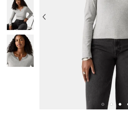
10
.
514