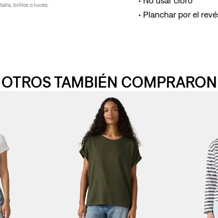
No usar cloro
la, brillos o luces.
Planchar por el revés
OTROS TAMBIÉN COMPRARON