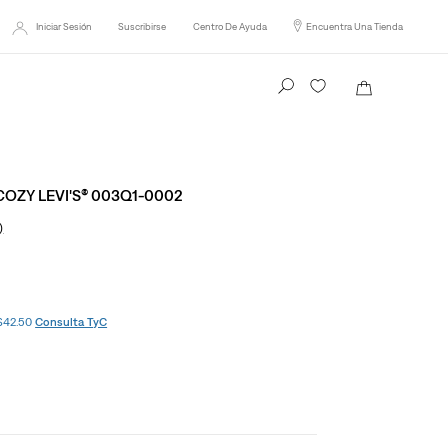
 más.
Iniciar Sesión
Suscribirse
Centro De Ayuda
Encuentra Una Tienda
Busca tu producto aquí
OZY LEVI'S® 003Q1-0002
)
 $42.50
Consulta TyC