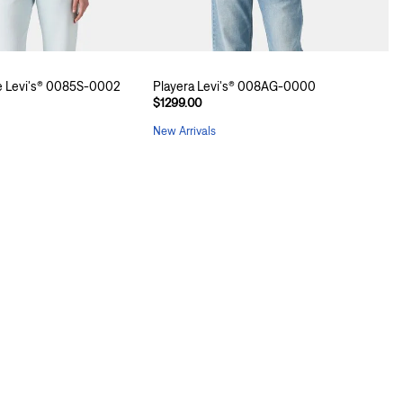
ge Levi's® 0085S-0002
Playera Levi's® 008AG-0000
$1299.00
New Arrivals