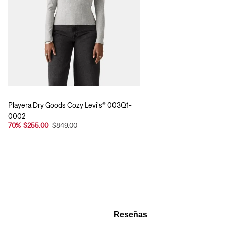
Playera Dry Goods Cozy Levi's® 003Q1-
0002
70
%
$255.00
$849.00