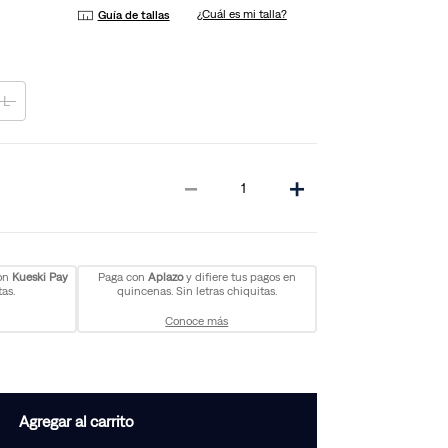
¿Cuál es mi talla?
Guía de tallas
L
－
＋
con
Kueski Pay
Paga con
Aplazo
y difiere tus pagos en
as.
quincenas. Sin letras chiquitas.
Conoce más
Agregar al carrito