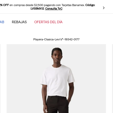
0 OFF
en compras desde $2,500 pagando con PayPal.
Código: LEVISPAYPAL
.
Consulta TyC
TAB
REBAJAS
OFERTAS DEL DÍA
SCADOS
Playera-Clasica-Levi’s®-19342-0177
baggy