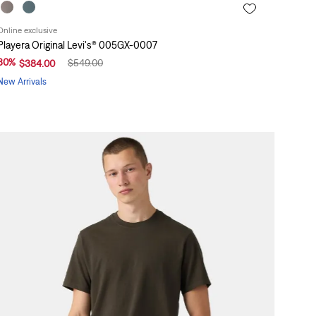
Online exclusive
Playera Original Levi's® 005GX-0007
30
%
$
549
.
00
$
384
.
00
New Arrivals