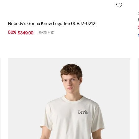
Nobody's Gonna Know Logo Tee 00BJ2-0212
50
%
$
699
.
00
$
349
.
00