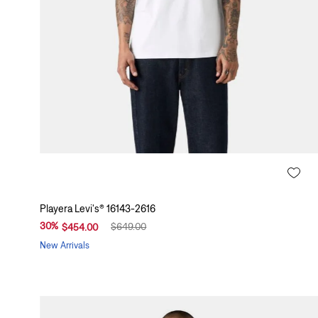
s
(
1
0
)
B
e
i
g
e
(
R
Playera Levi's® 16143-2616
o
30
%
$
649
.
00
j
$
454
.
00
o
New Arrivals
(
A
m