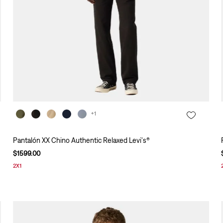
+1
Pantalón XX Chino Authentic Relaxed Levi's®
$
1599
.
00
2X1