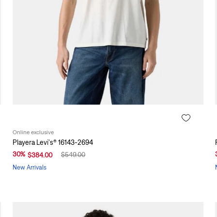
Online exclusive
Playera Levi's® 16143-2694
30
%
$
549
.
00
$
384
.
00
New Arrivals