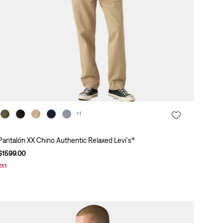
+1
Pantalón XX Chino Authentic Relaxed Levi's®
$
1599
.
00
2X1