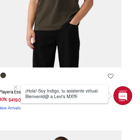
Playera Essential Levi's® 005GZ-0027
30
%
$
599
.
00
$
419
.
00
New Arrivals