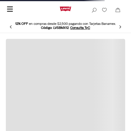
12% OFF
en compras desde $2,500 pagando con Tarjetas Banamex.
Código: LVSBMX12
.
Consulta TyC
Levis-Perfect-Tee-17369-0468
No hemos podido encontrar este
producto Levi’s