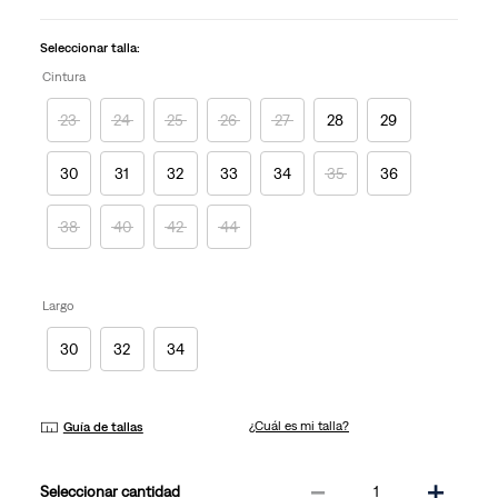
en
la
misma
Seleccionar talla:
página.
Cintura
23
24
25
26
27
28
29
30
31
32
33
34
35
36
38
40
42
44
Largo
30
32
34
¿Cuál es mi talla?
Guía de tallas
－
＋
cantidad