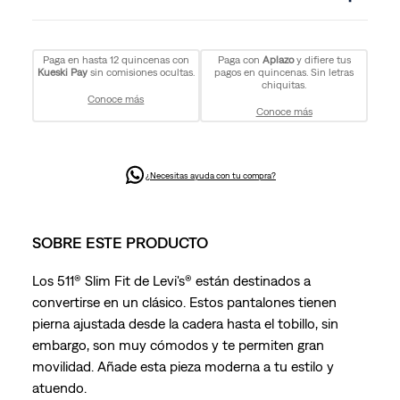
Paga en hasta 12 quincenas con
Paga con
Aplazo
y difiere tus
Kueski Pay
sin comisiones ocultas.
pagos en quincenas. Sin letras
chiquitas.
Conoce más
Conoce más
¿Necesitas ayuda con tu compra?
SOBRE ESTE PRODUCTO
Los 511® Slim Fit de Levi's® están destinados a
convertirse en un clásico. Estos pantalones tienen
pierna ajustada desde la cadera hasta el tobillo, sin
embargo, son muy cómodos y te permiten gran
movilidad. Añade esta pieza moderna a tu estilo y
atuendo.