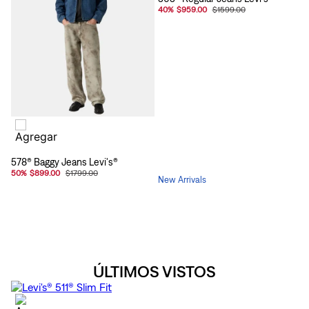
40
%
$959.00
$1599.00
578® Baggy Jeans Levi's®
50
%
$899.00
$1799.00
New Arrivals
ÚLTIMOS VISTOS