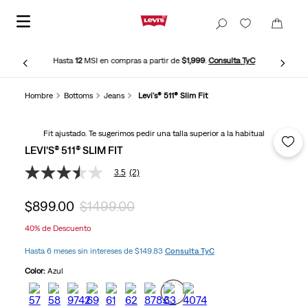
Hasta
12
MSI en compras a partir de
$1,999
.
Consulta TyC
Hombre
Bottoms
Jeans
Levi's® 511® Slim Fit
Fit ajustado. Te sugerimos pedir una talla superior a la habitual
LEVI'S® 511® SLIM FIT
3.5
(2)
3.5
de
5
$
899
.
00
$
1499
.
00
estrellas,
valor
40%
de Descuento
medio
de
Hasta 6 meses sin intereses de $149.83
Consulta TyC
valoración.
Read
Color:
Azul
2
Reviews.
Enlace