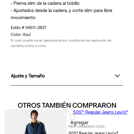
• Pierna slim de la cadera al tobillo
• Ajustados desde la cadera, y corte slim para libre
movimiento
04511-2837
Azul
El color puede variar ligeramente por cuestiones de resolución de
pantalla, brillos o luces.
Ajuste y Tamaño
OTROS TAMBIÉN COMPRARON
PERFORMANCE COOL
505® Regular Jeans Levi's®