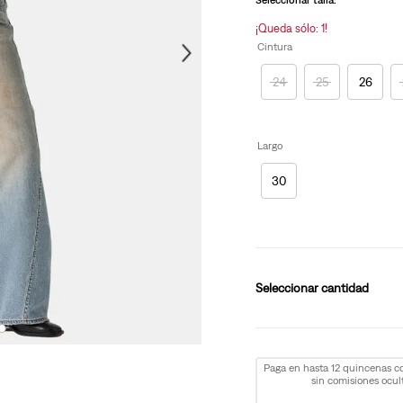
Seleccionar talla:
misma
página.
¡Queda sólo: 1!
Cintura
24
25
26
Largo
30
cantidad
Paga en hasta 12 quincenas 
sin comisiones ocult