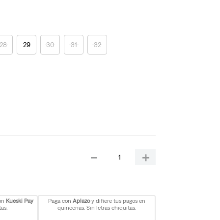
28
29
30
31
32
－
＋
con
Kueski Pay
Paga con
Aplazo
y difiere tus pagos en
as.
quincenas. Sin letras chiquitas.