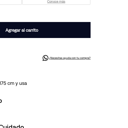
Conoce más
Agregar al carrito
¿Necesitas ayuda con tu compra?
 175 cm y usa
o
 Cuidado