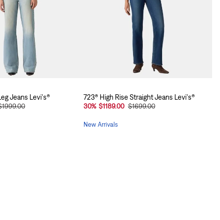
eg Jeans Levi's®
723® High Rise Straight Jeans Levi's®
$1999.00
30
%
$1189.00
$1699.00
New Arrivals