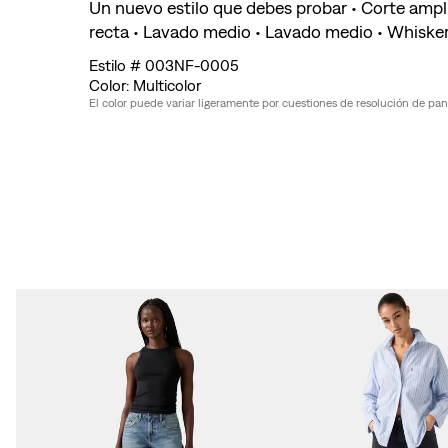
Un nuevo estilo que debes probar • Corte ampli
recta • Lavado medio • Lavado medio • Whisker
003NF-0005
Multicolor
El color puede variar ligeramente por cuestiones de resolución de pantal