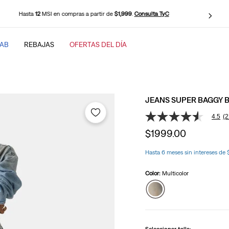
Hasta
12
MSI en compras a partir de
$1,999
.
Consulta TyC
TAB
REBAJAS
OFERTAS DEL DÍA
SCADOS
JEANS SUPER BAGGY B
4.5
(2
4.5
de
$
1999
.
00
5
estrellas,
valor
Hasta 6 meses sin intereses de
medio
baggy
de
Color:
Multicolor
valoración.
Read
22
Reviews.
Enlace
en
la