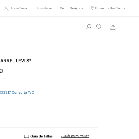
Iniciar Sesión
Suscribirse
Centro De Ayuda
Encuentra Una Tienda
Busca tu producto aquí
ARREL LEVI'S®
2)
 $333.17
Consulta TyC
¿Cuál es mi talla?
Guía de tallas