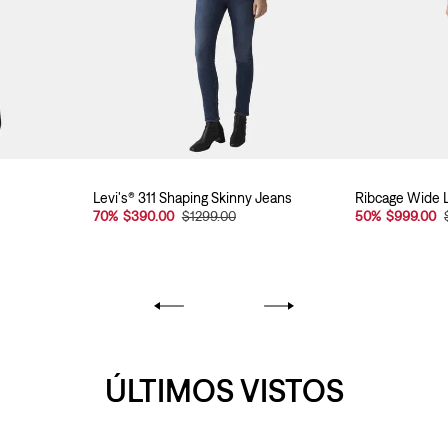
Levi's® 311 Shaping Skinny Jeans
Ribcage Wide L
70
%
$390.00
$1299.00
50
%
$999.00
ÚLTIMOS VISTOS