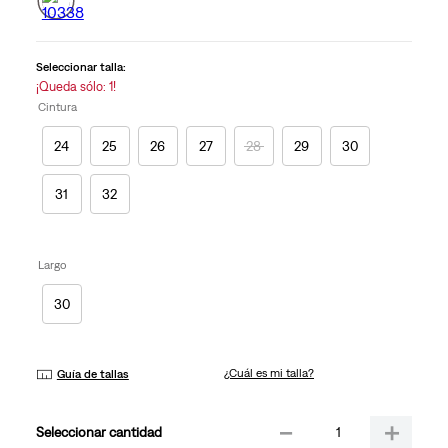
2
Reviews.
Enlace
en
la
Seleccionar talla:
misma
¡Queda sólo: 1!
página.
Cintura
24
25
26
27
28
29
30
31
32
Largo
30
¿Cuál es mi talla?
Guía de tallas
－
＋
cantidad