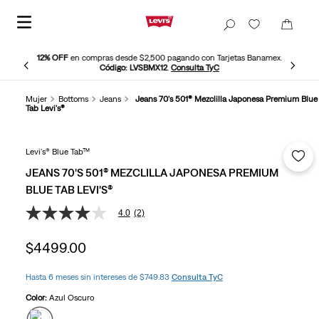
12% OFF
en compras desde $2,500 pagando con Tarjetas Banamex.
Código: LVSBMX12
.
Consulta TyC
Mujer
Bottoms
Jeans
Jeans 70's 501® Mezclilla Japonesa Premium Blue
Tab Levi's®
Levi's® Blue Tab™
JEANS 70'S 501® MEZCLILLA JAPONESA PREMIUM
BLUE TAB LEVI'S®
4.0
(2)
4.0
de
5
$
4499
.
00
estrellas,
valor
medio
Hasta 6 meses sin intereses de $749.83
Consulta TyC
de
valoración.
Color:
Azul Oscuro
Read