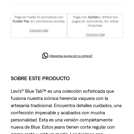
Paga en hasta 12 quincenas con
Paga con
Aplazo
y difiere tus
Kueski Pay
sin comisiones ocultas.
pagos en quincenas. Sin letras
chiquitas.
Conoce más
Conoce más
¿Necesitas ayuda con tu compra?
SOBRE ESTE PRODUCTO
Levi's® Blue Tab™ es una colección sofisticada que
fusiona nuestra icónica herencia vaquera con la
artesanía tradicional. Encuentra detalles cuidados, una
confección impecable y acabados con mucha
personalidad. Esta es una versión completamente
nueva de Blue. Estos jeans tienen corte regular con