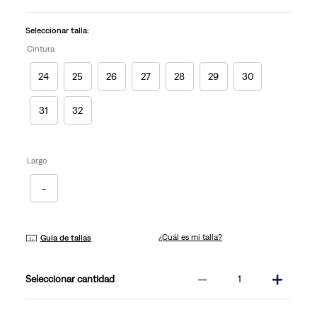
en
la
misma
Seleccionar talla:
página.
Cintura
24
25
26
27
28
29
30
31
32
Largo
-
¿Cuál es mi talla?
Guía de tallas
－
＋
cantidad