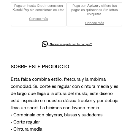
Paga en hasta 12 quincenas con
Paga con
Aplazo
y difiere tus
Kueski Pay
sin comisiones ocultas.
pagos en quincenas. Sin letras
chiquitas.
Conoce más
Conoce más
¿Necesitas ayuda con tu compra?
SOBRE ESTE PRODUCTO
Esta falda combina estilo, frescura y la máxima
comodiad. Su corte es regular con cintura media y es
de largo que llega a la altura del muslo; este diseño
está inspirado en nuestra clásica trucker y por debajo
lleva un short. La hicimos con lavado medio.
• Combínala con playeras, blusas y sudaderas
• Corte regular
• Cintura media