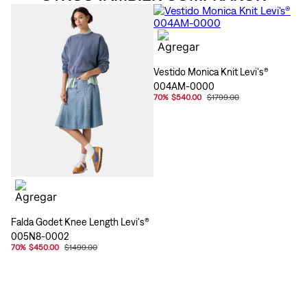
Vestido Monica Knit Levi's®
004AM-0000
70
%
$540.00
$1799.00
Falda Godet Knee Length Levi's®
005N8-0002
70
%
$450.00
$1499.00