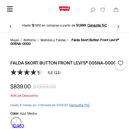
Hasta
12
MSI en compras a partir de
$1,999
.
Consulta TyC
Mujer
Bottoms
Vestidos y Faldas
Falda Skort Button Front Levi's®
005NA-0000
FALDA SKORT BUTTON FRONT LEVI'S® 005NA-0000
4.4
(11)
4.4
de
5
$
839
.
00
$
1399
.
00
estrellas,
valor
40%
de Descuento
medio
de
Hasta 6 meses sin intereses de $139.83
Consulta TyC
valoración.
Read
Color:
Azul Medio
11
Reviews.
Enlace