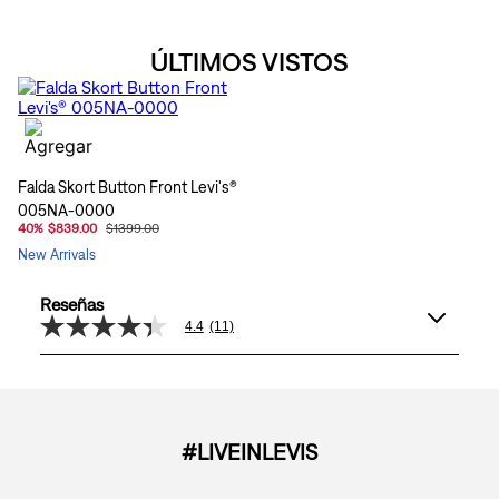
ÚLTIMOS VISTOS
Falda Skort Button Front Levi's®
005NA-0000
40
%
$839.00
$1399.00
New Arrivals
Reseñas
4.4
(11)
4.4
de
5
estrellas,
valor
medio
de
#LIVEINLEVIS
valoración.
Read
11