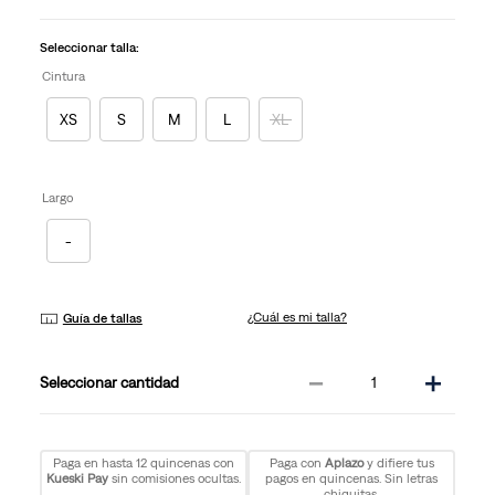
en
la
misma
Seleccionar talla:
página.
Cintura
XS
S
M
L
XL
Largo
-
¿Cuál es mi talla?
Guía de tallas
－
＋
cantidad
Paga en hasta 12 quincenas con
Paga con
Aplazo
y difiere tus
Kueski Pay
sin comisiones ocultas.
pagos en quincenas. Sin letras
chiquitas.