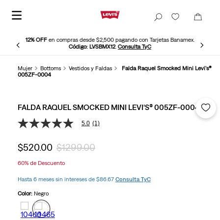
12% OFF
en compras desde $2,500 pagando con Tarjetas Banamex.
Código: LVSBMX12
.
Consulta TyC
Mujer
Bottoms
Vestidos y Faldas
Falda Raquel Smocked Mini Levi's®
005ZF-0004
FALDA RAQUEL SMOCKED MINI LEVI'S® 005ZF-0004
5.0
(1)
5.0
de
5
$
520
.
00
$
1299
.
00
estrellas,
valor
60%
de Descuento
medio
de
Hasta 6 meses sin intereses de $86.67
Consulta TyC
valoración.
Read
Color:
Negro
a
Review.
Enlace