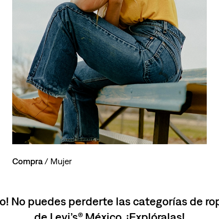
Compra
/ Mujer
o! No puedes perderte las categorías de r
de Levi’s® México. ¡Explóralas!