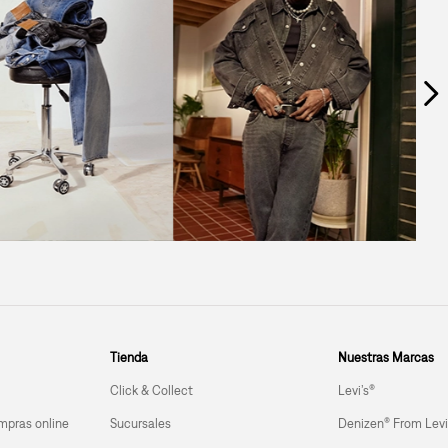
Tienda
Nuestras Marcas
Click & Collect
Levi’s®
mpras online
Sucursales
Denizen® From Levi