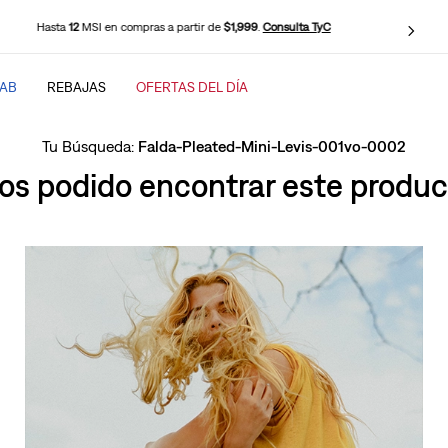
Envío Gratis en compras desde
$899
.
Consulta TyC
TAB
REBAJAS
OFERTAS DEL DÍA
SCADOS
Falda-Pleated-Mini-Levis-001vo-0002
s podido encontrar este product
baggy