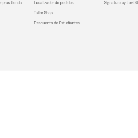
mpras tienda 
Localizador de pedidos
Signature by Levi S
Tailor Shop
Descuento de Estudiantes
s
inos y Condiciones