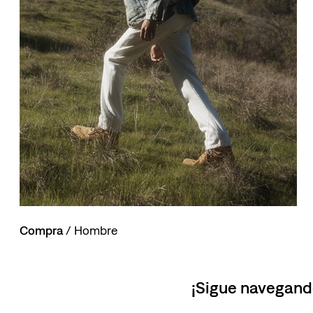
10
.
514
Compra
/ Hombre
¡Sigue navegand