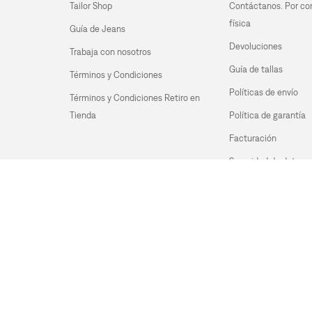
Tailor Shop
Contáctanos. Por co
física
Guía de Jeans
Devoluciones
Trabaja con nosotros
Guía de tallas
Términos y Condiciones
Políticas de envío
Términos y Condiciones Retiro en 
Tienda
Política de garantía
Facturación
Seguridad de datos
Preguntas Frecuente
Medios de Pago
© 2026 LEVI STRAUSS & CO
Políticas de Privacidad
Térm