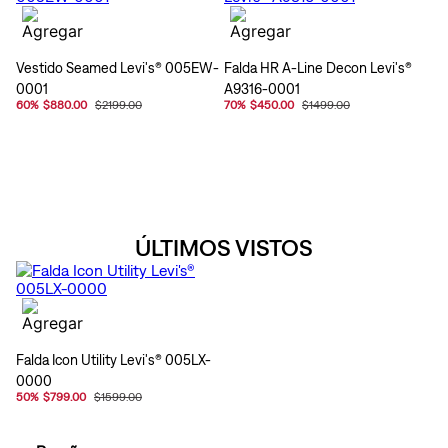
Vestido Seamed Levi's® 005EW-
Falda HR A-Line Decon Levi's®
0001
A9316-0001
60
%
$880.00
$2199.00
70
%
$450.00
$1499.00
ÚLTIMOS VISTOS
Falda Icon Utility Levi's® 005LX-
0000
50
%
$799.00
$1599.00