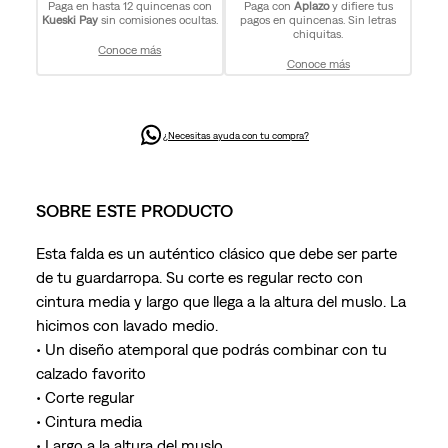
Paga en hasta 12 quincenas con
Paga con
Aplazo
y difiere tus
Kueski Pay
sin comisiones ocultas.
pagos en quincenas. Sin letras
chiquitas.
Conoce más
Conoce más
¿Necesitas ayuda con tu compra?
SOBRE ESTE PRODUCTO
Esta falda es un auténtico clásico que debe ser parte
de tu guardarropa. Su corte es regular recto con
cintura media y largo que llega a la altura del muslo. La
hicimos con lavado medio.
• Un diseño atemporal que podrás combinar con tu
calzado favorito
• Corte regular
• Cintura media
• Largo a la altura del muslo