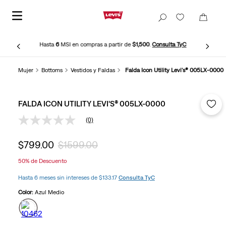
Hasta
6
MSI en compras a partir de
$1,500
.
Consulta TyC
Mujer
Bottoms
Vestidos y Faldas
Falda Icon Utility Levi's® 005LX-0000
FALDA ICON UTILITY LEVI'S® 005LX-0000
(0)
Sin
puntuación
Enlace
$
799
.
00
$
1599
.
00
en
la
50%
de Descuento
misma
página.
Hasta 6 meses sin intereses de $133.17
Consulta TyC
Color:
Azul Medio