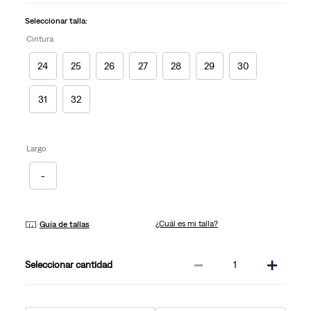
Seleccionar talla:
Cintura
24
25
26
27
28
29
30
31
32
Largo
-
¿Cuál es mi talla?
Guía de tallas
－
＋
cantidad