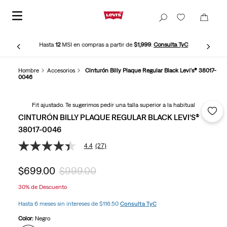
Hasta
12
MSI en compras a partir de
$1,999
.
Consulta TyC
Hombre
Accesorios
Cinturón Billy Plaque Regular Black Levi's® 38017-
0046
Fit ajustado. Te sugerimos pedir una talla superior a la habitual
CINTURÓN BILLY PLAQUE REGULAR BLACK LEVI'S®
38017-0046
4.4
(27)
4.4
de
5
$
699
.
00
$
999
.
00
estrellas,
valor
30%
de Descuento
medio
de
Hasta 6 meses sin intereses de $116.50
Consulta TyC
valoración.
Read
Color:
Negro
27