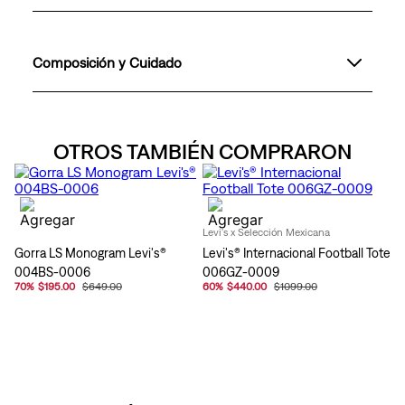
Composición y Cuidado
OTROS TAMBIÉN COMPRARON
Levi's x Selección Mexicana
Gorra LS Monogram Levi's®
Levi's® Internacional Football Tote
004BS-0006
006GZ-0009
70
%
$195.00
$649.00
60
%
$440.00
$1099.00