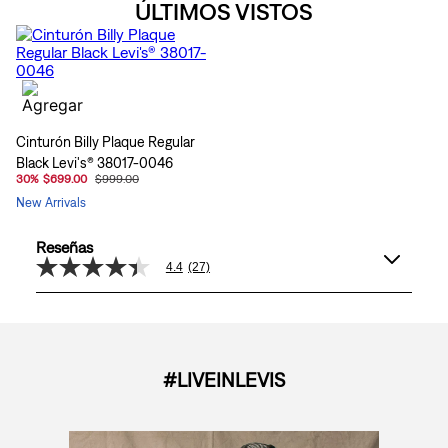
ÚLTIMOS VISTOS
Cinturón Billy Plaque Regular
Black Levi's® 38017-0046
30
%
$699.00
$999.00
New Arrivals
Reseñas
4.4
(27)
4.4
de
5
estrellas,
valor
medio
de
#LIVEINLEVIS
valoración.
Read
27
Reviews.