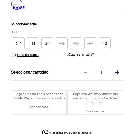
Reviews.
Enlace
en
la
misma
Seleccionar talla:
página.
Talla
32
34
36
38
40
42
30
¿Cuál es mi talla?
Guía de tallas
－
＋
cantidad
Paga en hasta 12 quincenas con
Paga con
Aplazo
y difiere tus
Kueski Pay
sin comisiones ocultas.
pagos en quincenas. Sin letras
chiquitas.
Conoce más
Conoce más
¿Necesitas ayuda con tu compra?