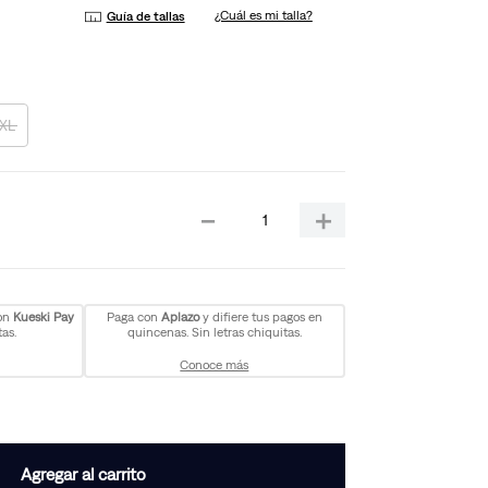
¿Cuál es mi talla?
Guía de tallas
XL
－
＋
con
Kueski Pay
Paga con
Aplazo
y difiere tus pagos en
as.
quincenas. Sin letras chiquitas.
Conoce más
Agregar al carrito