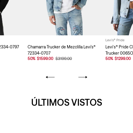
Levi's® Pride
72334-0797
Chamarra Trucker de Mezclilla Levi’s®
Levi's® Pride
72334-0707
Trucker 0065
50
%
$1599.00
$3199.00
50
%
$1299.00
ÚLTIMOS VISTOS