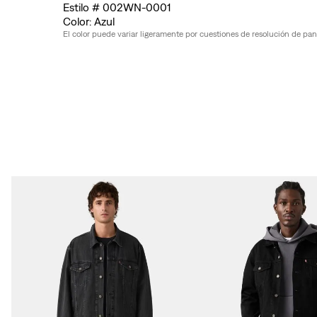
002WN-0001
Azul
El color puede variar ligeramente por cuestiones de resolución de pantal