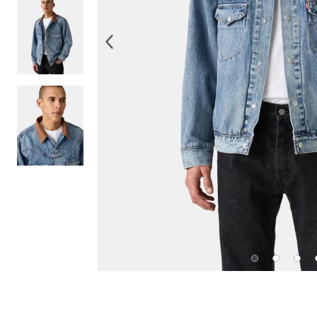
10
.
514