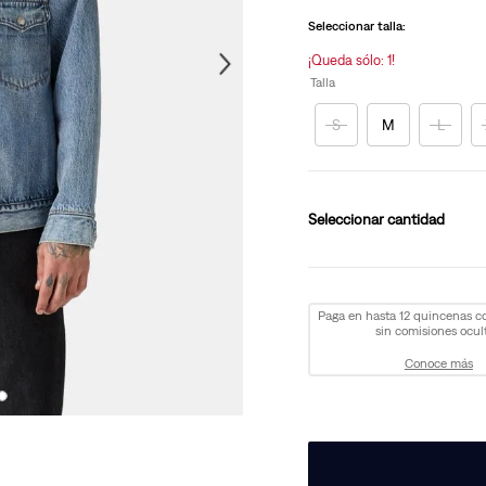
en
la
Seleccionar talla:
misma
página.
¡Queda sólo: 1!
Talla
S
M
L
cantidad
Paga en hasta 12 quincenas 
sin comisiones ocult
Conoce más