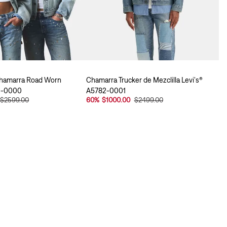
 Chamarra Road Worn
Chamarra Trucker de Mezclilla Levi's®
O-0000
A5782-0001
$2599.00
60
%
$1000.00
$2499.00