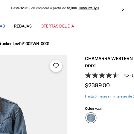
Hasta
12
MSI en compras a partir de
$1,999
.
Consulta TyC
TAB
REBAJAS
OFERTAS DEL DÍA
SCADOS
rucker Levi's® 002WN-0001
CHAMARRA WESTERN 
0001
4.5
(1
4.5
de
$
2399
.
00
5
estrellas,
baggy
valor
Hasta 6 meses sin intereses de
medio
de
Color:
Azul
valoración.
Read
13
Reviews.
Enlace