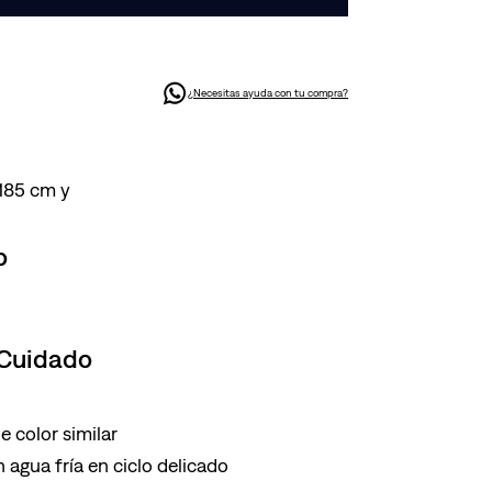
¿Necesitas ayuda con tu compra?
 185 cm y
o
 Cuidado
 color similar
 agua fría en ciclo delicado