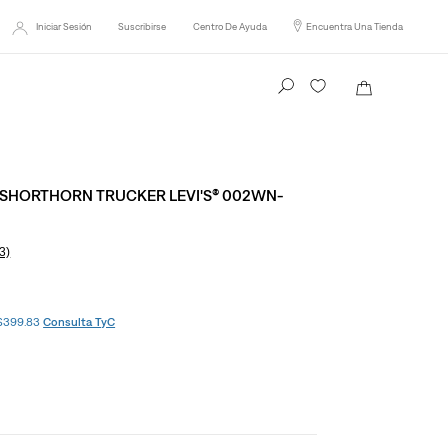
Iniciar Sesión
Suscribirse
Centro De Ayuda
Encuentra Una Tienda
Busca tu producto aquí
SHORTHORN TRUCKER LEVI'S® 002WN-
3)
 $399.83
Consulta TyC