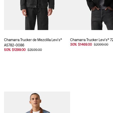
Chamarra Trucker de Mezclilla Levi's®
Chamarra Trucker Levi's® 
30
%
$1469.00
$2099.00
A5782-0086
50
%
$1299.00
$2599.00