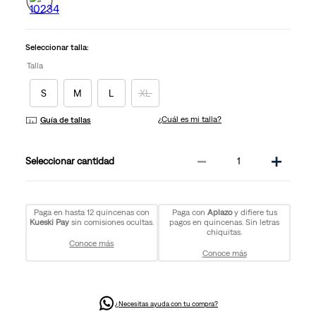
Enlace
en
la
misma
Seleccionar talla:
página.
Talla
S
M
L
XL
¿Cuál es mi talla?
Guía de tallas
－
＋
cantidad
Paga en hasta 12 quincenas con
Paga con
Aplazo
y difiere tus
Kueski Pay
sin comisiones ocultas.
pagos en quincenas. Sin letras
chiquitas.
Conoce más
Conoce más
¿Necesitas ayuda con tu compra?