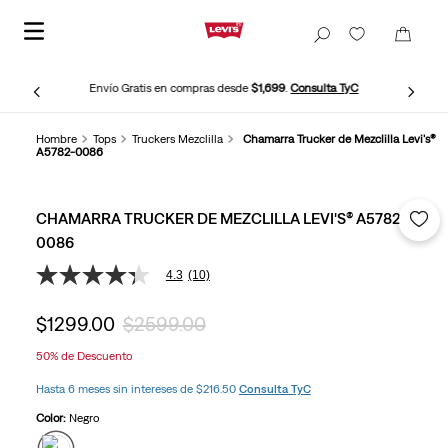
Envío Gratis en compras desde
$1,699
.
Consulta TyC
Hombre
Tops
Truckers Mezclilla
Chamarra Trucker de Mezclilla Levi's®
A5782-0086
CHAMARRA TRUCKER DE MEZCLILLA LEVI'S® A5782-
0086
4.3
(10)
4.3
de
5
$
1299
.
00
$
2599
.
00
estrellas,
valor
50%
de Descuento
medio
de
Hasta 6 meses sin intereses de $216.50
Consulta TyC
valoración.
Read
Color:
Negro
10
Reviews.