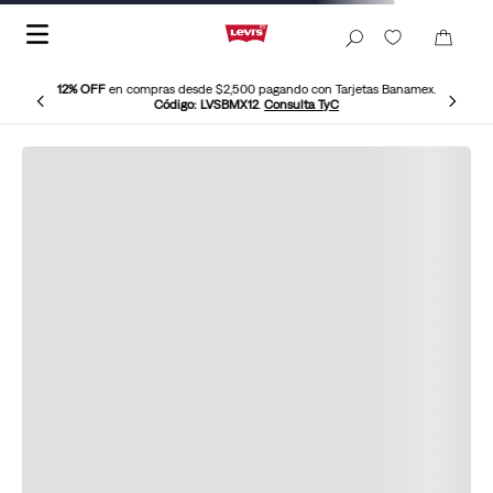
12% OFF
en compras desde $2,500 pagando con Tarjetas Banamex.
Código: LVSBMX12
.
Consulta TyC
Chamarra-Iceberg-Levis-59491-0559
No hemos podido encontrar este
producto Levi’s