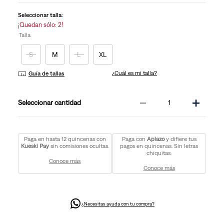
la
misma
Seleccionar talla:
página.
¡Quedan sólo: 2!
Talla
S
M
L
XL
¿Cuál es mi talla?
Guía de tallas
－
＋
cantidad
Paga en hasta 12 quincenas con
Paga con
Aplazo
y difiere tus
Kueski Pay
sin comisiones ocultas.
pagos en quincenas. Sin letras
chiquitas.
Conoce más
Conoce más
¿Necesitas ayuda con tu compra?