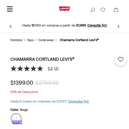
Hasta
12
MSI en compras a partir de
$1,999
.
Consulta TyC
Hombre
Tops
Outerwear
Chamarra Cortland Levi's®
CHAMARRA CORTLAND LEVI'S®
5.0
(2)
5.0
de
5
$
1399
.
00
$
2799
.
00
estrellas,
valor
50%
de Descuento
medio
de
Hasta 6 meses sin intereses de $233.17
Consulta TyC
valoración.
Read
Color:
Beige
2
Reviews.
Enlace
en