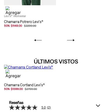
Levi's® Workwear
Chamarra Potrero Levi's®
50
%
$1149.00
$2299.00
ÚLTIMOS VISTOS
Chamarra Cortland Levi's®
50
%
$1399.00
$2799.00
Reseñas
5.0
(2)
5.0