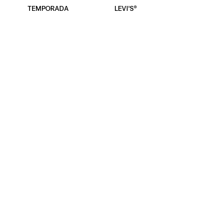
NEW ARRIVALS
CHAMARRAS
PLAYERAS DE
501 ORIGINAL JEANS
TEMPORADA
LEVI’S®