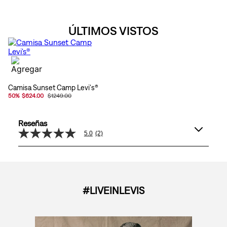
ÚLTIMOS VISTOS
Camisa Sunset Camp Levi's®
50
%
$624.00
$1249.00
Reseñas
5.0
(2)
5.0
de
5
estrellas,
valor
medio
de
#LIVEINLEVIS
valoración.
Read
2
Reviews.
Enlace