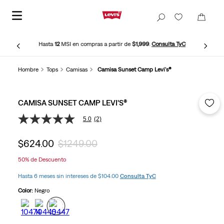
Hasta
12
MSI en compras a partir de
$1,999
.
Consulta TyC
Hombre
Tops
Camisas
Camisa Sunset Camp Levi's®
CAMISA SUNSET CAMP LEVI'S®
5.0
(2)
5.0
de
5
$
624
.
00
$
1249
.
00
estrellas,
valor
50%
de Descuento
medio
de
Hasta 6 meses sin intereses de $104.00
Consulta TyC
valoración.
Read
Color:
Negro
2
Reviews.
Enlace
en