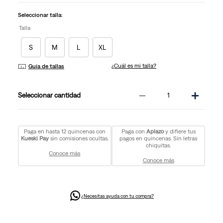
la
misma
Seleccionar talla:
página.
Talla
S
M
L
XL
¿Cuál es mi talla?
Guía de tallas
－
＋
cantidad
Paga en hasta 12 quincenas con
Paga con
Aplazo
y difiere tus
Kueski Pay
sin comisiones ocultas.
pagos en quincenas. Sin letras
chiquitas.
Conoce más
Conoce más
¿Necesitas ayuda con tu compra?