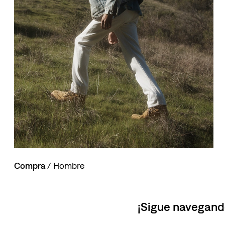
10
.
514
Compra
/ Hombre
¡Sigue navegand