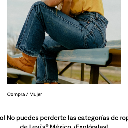
Compra
/ Mujer
o! No puedes perderte las categorías de r
de Levi’s® México. ¡Explóralas!