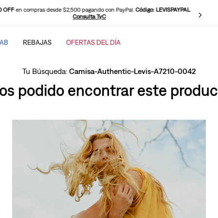
0 OFF
en compras desde $2,500 pagando con PayPal.
Código: LEVISPAYPAL
.
Consulta TyC
TAB
REBAJAS
OFERTAS DEL DÍA
SCADOS
Camisa-Authentic-Levis-A7210-0042
s podido encontrar este product
baggy