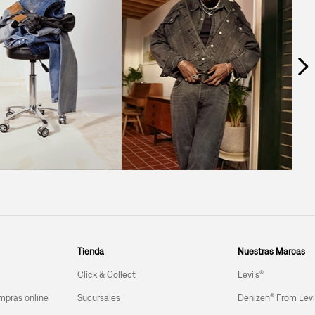
Tienda
Nuestras Marcas
Click & Collect
Levi’s®
mpras online
Sucursales
Denizen® From Levi