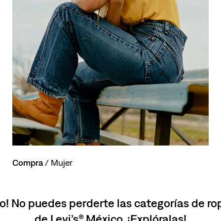
Compra
/ Mujer
o! No puedes perderte las categorías de r
de Levi’s® México. ¡Explóralas!