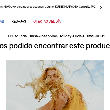
ki:
40%
OFF para nuevos usuarios. Código:
KUESKINUEVO40
.
Consulta TyC.
TAB
REBAJAS
OFERTAS DEL DÍA
SCADOS
Blusa-Josephine-Holiday-Levis-003v9-0002
s podido encontrar este product
baggy