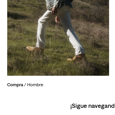
10
.
514
Compra
/ Hombre
¡Sigue navegand