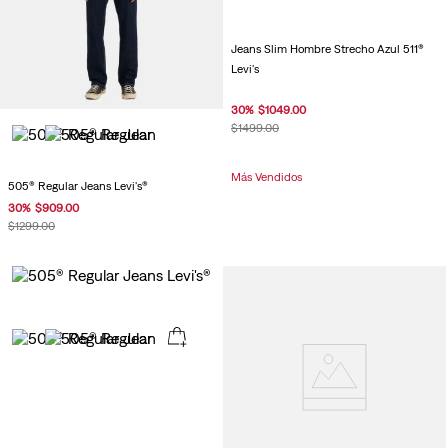
Jeans Slim Hombre Strecho Azul 511®
Levi's
30
%
$
1049
.
00
$
1499
.
00
Más Vendidos
505® Regular Jeans Levi's®
30
%
$
909
.
00
$
1299
.
00