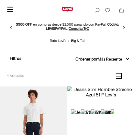
$300 OFF
en compras desde $2,500 pagando con PayPal.
Código:
LEVISPAYPAL
.
Consulta TyC
Todo Levi’s
Big & Tall
Filtros
Ordenar por
Más Reciente
4