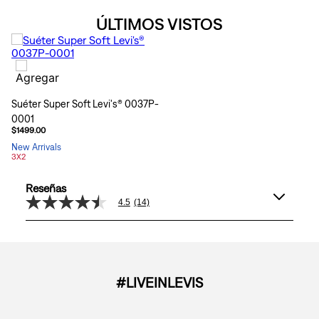
ÚLTIMOS VISTOS
Suéter Super Soft Levi's® 0037P-
0001
$1499.00
New Arrivals
3X2
Reseñas
4.5
(14)
4.5
de
5
estrellas,
valor
medio
de
#LIVEINLEVIS
valoración.
Read
14