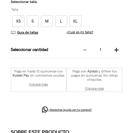
la
Seleccionar talla:
misma
Talla
página.
XS
S
M
L
XL
¿Cuál es mi talla?
Guía de tallas
－
＋
cantidad
Paga en hasta 12 quincenas con
Paga con
Aplazo
y difiere tus
Kueski Pay
sin comisiones ocultas.
pagos en quincenas. Sin letras
chiquitas.
Conoce más
Conoce más
¿Necesitas ayuda con tu compra?
SOBRE ESTE PRODUCTO