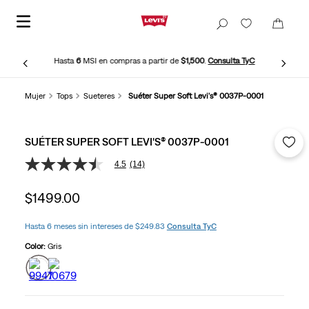
Hasta
6
MSI en compras a partir de
$1,500
.
Consulta TyC
Mujer
Tops
Sueteres
Suéter Super Soft Levi's® 0037P-0001
SUÉTER SUPER SOFT LEVI'S® 0037P-0001
4.5
(14)
4.5
de
5
$
1499
.
00
estrellas,
valor
medio
Hasta 6 meses sin intereses de $249.83
Consulta TyC
de
valoración.
Color:
Gris
Read
14
Reviews.
Enlace
en