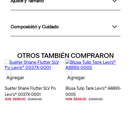
Ajuste y Tamaño
Composición y Cuidado
OTROS TAMBIÉN COMPRARON
Suéter Shane Flutter SLV Po
Blusa Tulip Tank Levi’s® A8893-
Levi's® 0037X-0001
0005
40
%
$899.00
$1499.00
40
%
$839.00
$1399.00