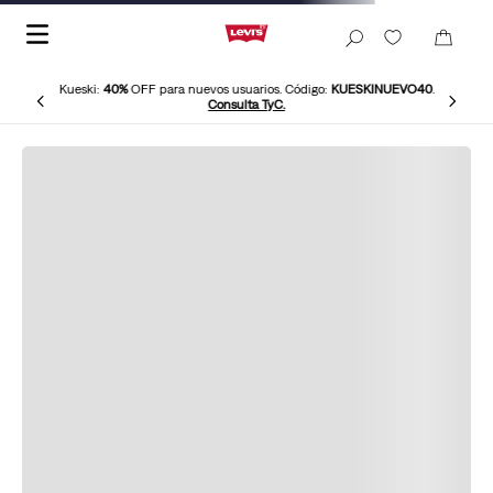
Kueski:
40%
OFF para nuevos usuarios. Código:
KUESKINUEVO40
.
Consulta TyC.
Sudadera-Pullover-Con-Gorro-Levis-19622-0005
No hemos podido encontrar este
producto Levi’s