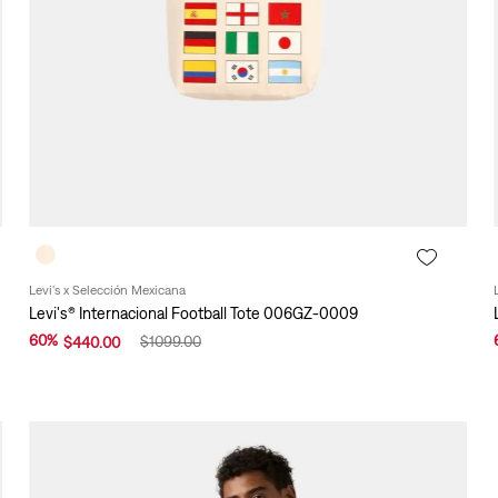
Levi's x Selección Mexicana
Levi's® Internacional Football Tote 006GZ-0009
60
%
$
1099
.
00
$
440
.
00