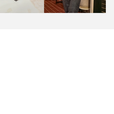
Tienda
Nuestras Marcas
Click & Collect
Levi’s®
mpras online
Sucursales
Denizen® From Levi
mpras tienda 
Localizador de pedidos
Signature by Levi S
Tailor Shop
Descuento de Estudiantes