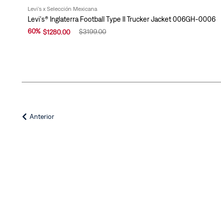
s
e
Levi's x Selección Mexicana
(
d
Levi's® Inglaterra Football Type II Trucker Jacket 006GH-0006
i
60
%
$
3199
.
00
$
1280
.
00
o
(
Anterior