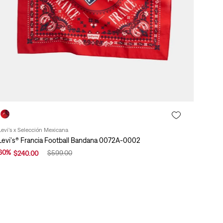
Levi's x Selección Mexicana
Levi's® Francia Football Bandana 0072A-0002
60
%
$
599
.
00
$
240
.
00