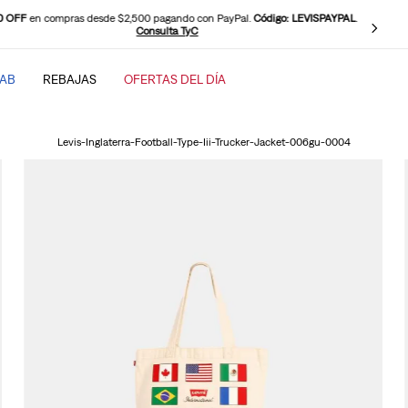
0 OFF
en compras desde $2,500 pagando con PayPal.
Código: LEVISPAYPAL
.
Consulta TyC
TAB
REBAJAS
OFERTAS DEL DÍA
SCADOS
Levis-Inglaterra-Football-Type-Iii-Trucker-Jacket-006gu-0004
baggy