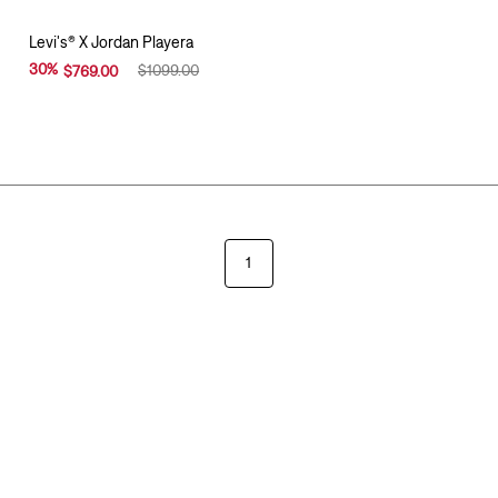
Levi's® X Jordan Playera
30
%
$
1099
.
00
$
769
.
00
1