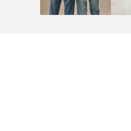
Levi’s®
Ayuda
Acerca de Levi’s®
Soporte
Nuestros Valores
Contáctanos. Por co
Tailor Shop
Contáctanos. Por co
física
Guía de Jeans
Devoluciones
Trabaja con nosotros
Guía de tallas
Términos y Condiciones
Políticas de envío
Términos y Condiciones Retiro en 
Tienda
Política de garantía